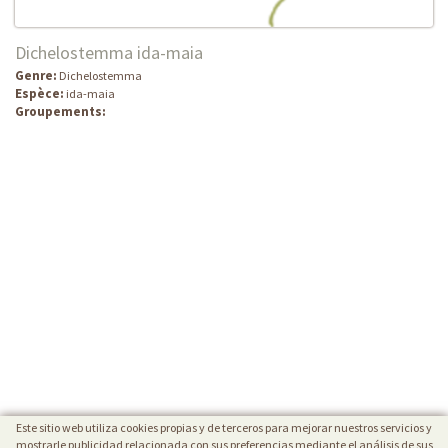
Dichelostemma ida-maia
Genre:
Dichelostemma
Espèce:
ida-maia
Groupements:
Este sitio web utiliza cookies propias y de terceros para mejorar nuestros servicios y
mostrarle publicidad relacionada con sus preferencias mediante el análisis de sus