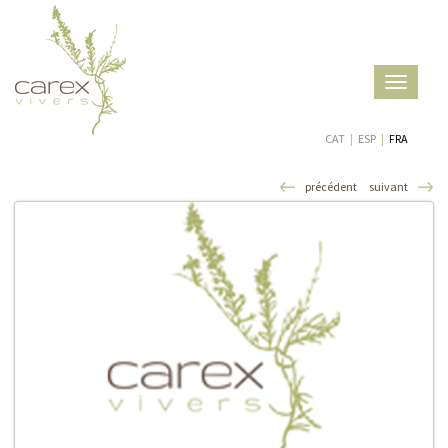
Toggle
navigatio
CAT
|
ESP
|
FRA
précédent
suivant