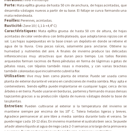
Porte:
Mata epífita gruesa de hasta 50 cm de anchura, de hojas acintadas, que
desarrolla vástagos nuevos a partir de su base. El follaje se curva formando una
mata redondeada.
Feuilles:
Perennes, acintadas.
Rusticité:
Zone 10 (-1,1 à +4,4º C)
Caractéristiques:
Mata epífita gruesa de hasta 50 cm de altura, de hojas
acintadas de color verde oliva con brillo plateado, que adopta tonos rojizos con el
sol. Las hojas superpuestas en la base crean un depósito en donde se retiene el
agua de la lluvia. Crea pocas raíces, solamente para anclarse. Obtiene su
humedad y nutrientes del aire. A finales de invierno produce las delicadas
inflorescencias muy atractivas que duran poco tiempo. Los tallos florales
arqueados forman racimos de flores péndulas en forma de lágrimas o gotas de
pétalos rosas, con tépalos también rosas o morados, y con varias bracteas
también coloreadas que inicialmente cubrel la flor.
Utilisation:
Vive muy bien como planta de interior. Puede ser usada como
planta de exterior durante el verano en condiciones de media sombra. Muy apta e
contenedores. Siendo epífita puede implantarse en cualquier lugar, cerca de los
árboles o en tierra. Puede usarse en borduras, parterres y formando masas densas
tapizantes gracias a su producción rápida de nuevos vástagos desde la base de
las plantas.
Entretien:
Pueden cultivarse al exterior si la temperatura del invierno se
mantiene siempre por encima de los 10º C. Tolera heladas ligeras y breves.
Agradece permanecer al aire libre a media sombra durante todo el verano. Se
puede regar cada 10-12 días. En invierno mantener el sustrato bien seco. Se puede
añadir abono líquido al agua de riego cada 2-3 semanas a lo largo de la primavera