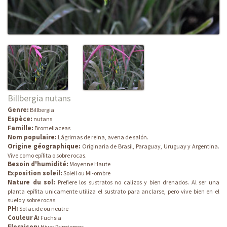
Billbergia nutans
Genre:
Billbergia
Espèce:
nutans
Famille:
Bromeliaceas
Nom populaire:
Lágrimas de reina, avena de salón.
Origine géographique:
Originaria de Brasil, Paraguay, Uruguay y Argentina.
Vive como epífita o sobre rocas.
Besoin d'humidité:
Moyenne Haute
Exposition soleil:
Soleil ou Mi-ombre
Nature du sol:
Prefiere los sustratos no calizos y bien drenados. Al ser una
planta epífita unicamente utiliza el sustrato para anclarse, pero vive bien en el
suelo y sobre rocas.
PH:
Sol acide ou neutre
Couleur A:
Fuchsia
Floraison:
Hiver Primtemps