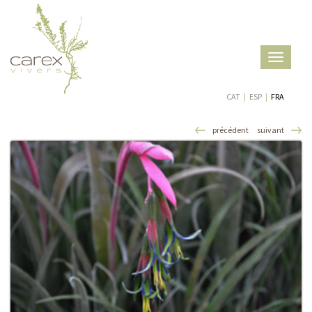
Toggle
navigatio
CAT
|
ESP
|
FRA
précédent
suivant