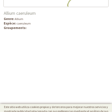
Allium caeruleum
Genre:
Allium
Espèce:
caeruleum
Groupements:
Este sitio web utiliza cookies propias y de terceros para mejorar nuestros servicios y
mostrarle publicidad relacionada con sus preferencias mediante el análisis de sus