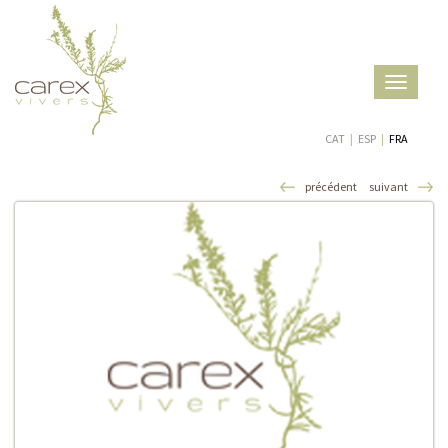
Toggle
navigatio
CAT
|
ESP
|
FRA
précédent
suivant