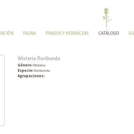
TACIÓN
FAUNA
PRADOS Y HERBÁCEAS
CATÁLOGO
GU
Wisteria floribunda
Género:
Wisteria
Especie:
floribunda
Agrupaciones: