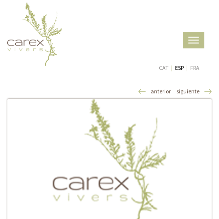
Toggle
navigatio
CAT
|
ESP
|
FRA
anterior
siguiente