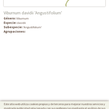
Viburnum davidii 'Angustifolium'
Género:
Viburnum
Especie:
davidii
Subespecie:
'Angustifolium'
Agrupaciones:
Este sitio web utiliza cookies propias y de terceros para mejorar nuestros servicios y
mostrarle publicidad relacionada con sus preferencias mediante el análisis de sus