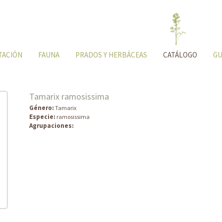
TACIÓN
FAUNA
PRADOS Y HERBÁCEAS
CATÁLOGO
GU
Tamarix ramosissima
Género:
Tamarix
Especie:
ramosissima
Agrupaciones: