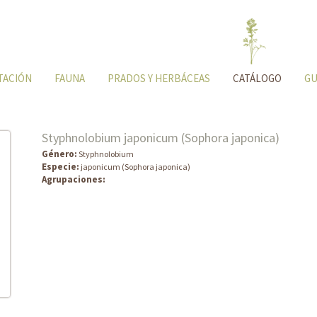
TACIÓN
FAUNA
PRADOS Y HERBÁCEAS
CATÁLOGO
GU
Styphnolobium japonicum (Sophora japonica)
Género:
Styphnolobium
Especie:
japonicum (Sophora japonica)
Agrupaciones: