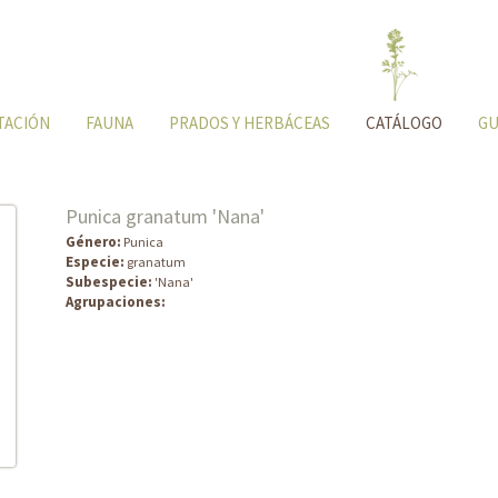
TACIÓN
FAUNA
PRADOS Y HERBÁCEAS
CATÁLOGO
GU
Punica granatum 'Nana'
Género:
Punica
Especie:
granatum
Subespecie:
'Nana'
Agrupaciones: