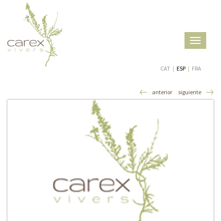
Toggle
navigatio
CAT
|
ESP
|
FRA
anterior
siguiente