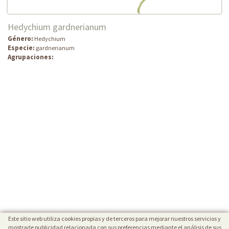
Hedychium gardnerianum
Género:
Hedychium
Especie:
gardnerianum
Agrupaciones:
Este sitio web utiliza cookies propias y de terceros para mejorar nuestros servicios y
mostrarle publicidad relacionada con sus preferencias mediante el análisis de sus