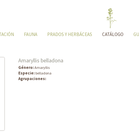
TACIÓN
FAUNA
PRADOS Y HERBÁCEAS
CATÁLOGO
GU
Amaryllis belladona
Género:
Amaryllis
Especie:
belladona
Agrupaciones: