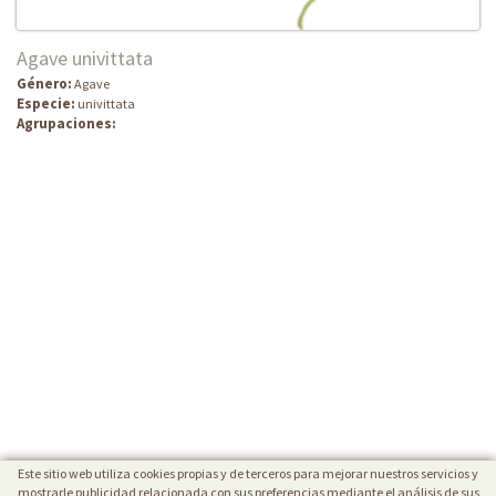
Agave univittata
Género:
Agave
Especie:
univittata
Agrupaciones:
Este sitio web utiliza cookies propias y de terceros para mejorar nuestros servicios y
mostrarle publicidad relacionada con sus preferencias mediante el análisis de sus