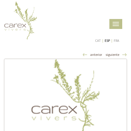
Toggle
navigatio
CAT
|
ESP
|
FRA
anterior
siguiente