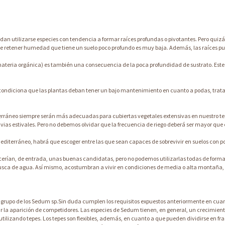
n utilizarse especies con tendencia a formar raíces profundas o pivotantes. Pero quizás
d de retener humedad que tiene un suelo poco profundo es muy baja. Además, las raíces 
teria orgánica) es también una consecuencia de la poca profundidad de sustrato. Este no
 condiciona que las plantas deban tener un bajo mantenimiento en cuanto a podas, tratam
ráneo siempre serán más adecuadas para cubiertas vegetales extensivas en nuestro terri
lluvias estivales. Pero no debemos olvidar que la frecuencia de riego deberá ser mayor q
diterráneo, habrá que escoger entre las que sean capaces de sobrevivir en suelos con 
arecerían, de entrada, unas buenas candidatas, pero no podemos utilizarlas todas de for
n busca de agua. Así mismo, acostumbran a vivir en condiciones de media o alta monta
l grupo de los Sedum sp.Sin duda cumplen los requisitos expuestos anteriormente en cu
ar la aparición de competidores. Las especies de Sedum tienen, en general, un crecimient
tilizando tepes. Los tepes son flexibles, además, en cuanto a que pueden dividirse en f