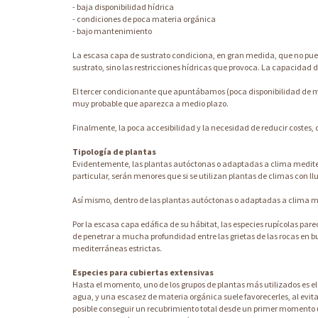
- baja disponibilidad hídrica
- condiciones de poca materia orgánica
- bajo mantenimiento
La escasa capa de sustrato condiciona, en gran medida, que no pueda
sustrato, sino las restricciones hídricas que provoca. La capacida
El tercer condicionante que apuntábamos (poca disponibilidad de ma
muy probable que aparezca a medio plazo.
Finalmente, la poca accesibilidad y la necesidad de reducir costes,
Tipología de plantas
Evidentemente, las plantas autóctonas o adaptadas a clima mediter
particular, serán menores que si se utilizan plantas de climas con 
Así mismo, dentro de las plantas autóctonas o adaptadas a clima me
Por la escasa capa edáfica de su hábitat, las especies rupícolas p
de penetrar a mucha profundidad entre las grietas de las rocas e
mediterráneas estrictas.
Especies para cubiertas extensivas
Hasta el momento, uno de los grupos de plantas más utilizados es e
agua, y una escasez de materia orgánica suele favorecerles, al evit
posible conseguir un recubrimiento total desde un primer momento u