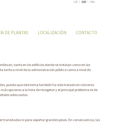
CAT
|
ESP
|
FRA
ÍA DE PLANTAS
LOCALIZACIÓN
CONTACTO
llevan, tanto en los edificios donde se instalan como en las
ta tanto a nivel de la administración pública como a nivel de
verdes, puesto que este tema también ha sido tratado en números
más opciones a la hora de revegetar y el principal problema es de
egetales adecuadas.
r transitadas ni para soportar grandes pesos. En consecuencia, las