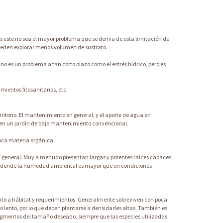
 este no sea el mayor problema que se deriva de esta limitación de
pueden explorar menos volumen de sustrato.
 es un problema a tan corto plazo como el estrés hídrico, pero es
ientos fitosanitarios, etc.
torio. El mantenimiento en general, y el aporte de agua en
ue en un jardín de bajo mantenimiento convencional.
poca materia orgánica.
ma general. Muy a menudo presentan largas y potentes raíces capaces
ña, donde la humedad ambiental es mayor que en condiciones
anto a hábitat y requerimientos. Generalmente sobreviven con poca
o lento, por lo que deben plantarse a densidades altas. También es
ragmentos del tamaño deseado, siempre que las especies utilizadas