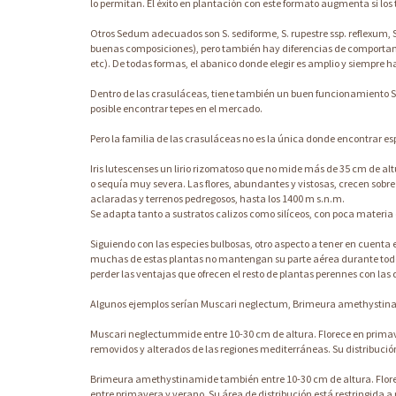
lo permitan. El éxito en plantación con este formato augmenta si l
Otros Sedum adecuados son S. sediforme, S. rupestre ssp. reflexum, 
buenas composiciones), pero también hay diferencias de comportamie
etc). De todas formas, el abanico donde elegir es amplio y siempre 
Dentro de las crasuláceas, tiene también un buen funcionamiento S
posible encontrar tepes en el mercado.
Pero la familia de las crasuláceas no es la única donde encontrar esp
Iris lutescenses un lirio rizomatoso que no mide más de 35 cm de al
o sequía muy severa. Las flores, abundantes y vistosas, crecen sobr
aclaradas y terrenos pedregosos, hasta los 1400 m s.n.m.
Se adapta tanto a sustratos calizos como silíceos, con poca materi
Siguiendo con las especies bulbosas, otro aspecto a tener en cuent
muchas de estas plantas no mantengan su parte aérea durante todo 
perder las ventajas que ofrecen el resto de plantas perennes con las
Algunos ejemplos serían Muscari neglectum, Brimeura amethystin
Muscari neglectummide entre 10-30 cm de altura. Florece en primaver
removidos y alterados de las regiones mediterráneas. Su distribuci
Brimeura amethystinamide también entre 10-30 cm de altura. Florece
entre primavera y verano. Su área de distribución está restringida 