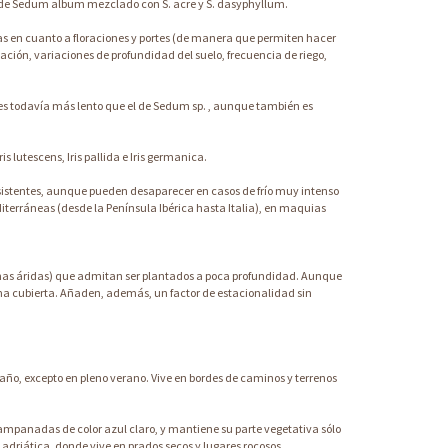
la de Sedum album mezclado con S. acre y S. dasyphyllum.
ias en cuanto a floraciones y portes (de manera que permiten hacer
ción, variaciones de profundidad del suelo, frecuencia de riego,
es todavía más lento que el de Sedum sp. , aunque también es
 lutescens, Iris pallida e Iris germanica.
ersistentes, aunque pueden desaparecer en casos de frío muy intenso
iterráneas (desde la Península Ibérica hasta Italia), en maquias
zonas áridas) que admitan ser plantados a poca profundidad. Aunque
na cubierta. Añaden, además, un factor de estacionalidad sin
año, excepto en pleno verano. Vive en bordes de caminos y terrenos
ampanadas de color azul claro, y mantiene su parte vegetativa sólo
adriática, donde vive en prados secos y lugares rocosos.