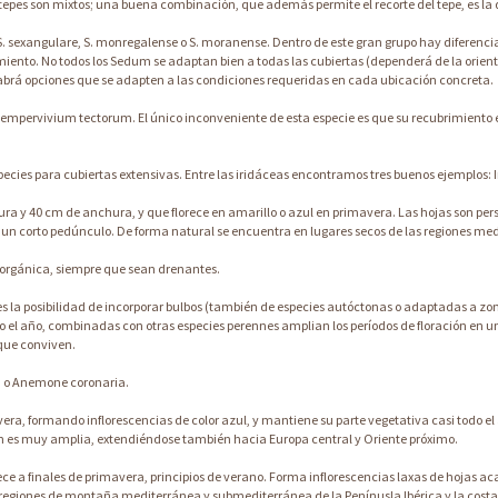
os tepes son mixtos; una buena combinación, que además permite el recorte del tepe, es 
S. sexangulare, S. monregalense o S. moranense. Dentro de este gran grupo hay diferenc
nto. No todos los Sedum se adaptan bien a todas las cubiertas (dependerá de la orienta
habrá opciones que se adapten a las condiciones requeridas en cada ubicación concreta.
empervivium tectorum. El único inconveniente de esta especie es que su recubrimiento 
ecies para cubiertas extensivas. Entre las iridáceas encontramos tres buenos ejemplos: Iris
tura y 40 cm de anchura, y que florece en amarillo o azul en primavera. Las hojas son p
e un corto pedúnculo. De forma natural se encuentra en lugares secos de las regiones med
a orgánica, siempre que sean drenantes.
a es la posibilidad de incorporar bulbos (también de especies autóctonas o adaptadas a 
el año, combinadas con otras especies perennes amplian los períodos de floración en u
 que conviven.
a o Anemone coronaria.
a, formando inflorescencias de color azul, y mantiene su parte vegetativa casi todo el 
ón es muy amplia, extendiéndose también hacia Europa central y Oriente próximo.
 a finales de primavera, principios de verano. Forma inflorescencias laxas de hojas ac
a regiones de montaña mediterránea y submediterránea de la Penínusla Ibérica y la costa 