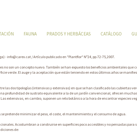
TACIÓN
FAUNA
PRADOS Y HERBÁCEAS
CATÁLOGO
GU
) - info@carex.cat / Artículo publicado en "Plantflor" Nº24, pp.72-75,2007.
es no son un concepto nuevo. También se han expuesto los beneficios ambientales que con
cie verde. El auge y la aceptación que están teniendo en estos últimos años se manifies
re las dos tipologías (intensivas y extensivas) en que se han clasificado las cubiertas 
 una profundidad de sustrato equivalente a la de un jardín convencional, ofrecen muchas 
Las extensivas, en cambio, suponen un reto botánico a la hora de encontrar especies v
las se pretende minimizar el peso, el coste, el mantenimiento y el consumo de agua.
ionales. Acostumbran a construirse en superficies poco accesibles y no pensadas para se
ndiciones de: