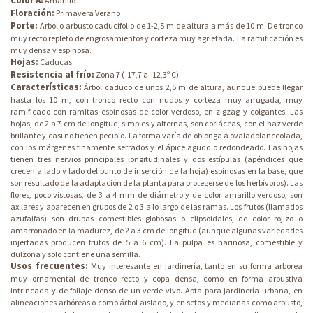
Color A:
Amarillo
Floración:
Primavera Verano
Porte:
Árbol o arbusto caducifolio de 1-2,5 m de altura a más de 10 m. De tronco
muy recto repleto de engrosamientos y corteza muy agrietada. La ramificación es
muy densa y espinosa.
Hojas:
Caducas
Resistencia al frío:
Zona 7 (-17,7 a -12,3º C)
Características:
Árbol caduco de unos 2,5 m de altura, aunque puede llegar
hasta los 10 m, con tronco recto con nudos y corteza muy arrugada, muy
ramificado con ramitas espinosas de color verdoso, en zigzag y colgantes. Las
hojas, de 2 a 7 cm de longitud, simples y alternas, son coriáceas, con el haz verde
brillante y casi no tienen peciolo. La forma varía de oblonga a ovaladolanceolada,
con los márgenes finamente serrados y el ápice agudo o redondeado. Las hojas
tienen tres nervios principales longitudinales y dos estípulas (apéndices que
crecen a lado y lado del punto de inserción de la hoja) espinosas en la base, que
son resultado de la adaptación de la planta para protegerse de los herbívoros). Las
flores, poco vistosas, de 3 a 4 mm de diámetro y de color amarillo verdoso, son
axilares y aparecen en grupos de 2 o 3 a lo largo de las ramas. Los frutos (llamados
azufaifas) son drupas comestibles globosas o elipsoidales, de color rojizo o
amarronado en la madurez, de 2 a 3 cm de longitud (aunque algunas variedades
injertadas producen frutos de 5 a 6 cm). La pulpa es harinosa, comestible y
dulzona y solo contiene una semilla.
Usos frecuentes:
Muy interesante en jardinería, tanto en su forma arbórea
muy ornamental de tronco recto y copa densa, como en forma arbustiva
intrincada y de follaje denso de un verde vivo. Apta para jardinería urbana, en
alineaciones arbóreas o como árbol aislado, y en setos y medianas como arbusto,