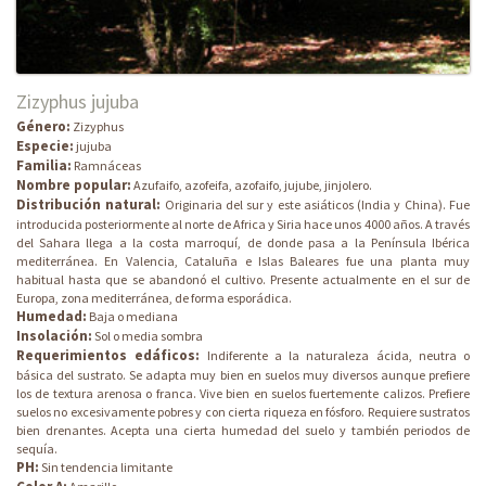
Zizyphus jujuba
Género:
Zizyphus
Especie:
jujuba
Familia:
Ramnáceas
Nombre popular:
Azufaifo, azofeifa, azofaifo, jujube, jinjolero.
Distribución natural:
Originaria del sur y este asiáticos (India y China). Fue
introducida posteriormente al norte de Africa y Siria hace unos 4000 años. A través
del Sahara llega a la costa marroquí, de donde pasa a la Península Ibérica
mediterránea. En Valencia, Cataluña e Islas Baleares fue una planta muy
habitual hasta que se abandonó el cultivo. Presente actualmente en el sur de
Europa, zona mediterránea, de forma esporádica.
Humedad:
Baja o mediana
Insolación:
Sol o media sombra
Requerimientos edáficos:
Indiferente a la naturaleza ácida, neutra o
básica del sustrato. Se adapta muy bien en suelos muy diversos aunque prefiere
los de textura arenosa o franca. Vive bien en suelos fuertemente calizos. Prefiere
suelos no excesivamente pobres y con cierta riqueza en fósforo. Requiere sustratos
bien drenantes. Acepta una cierta humedad del suelo y también periodos de
sequía.
PH:
Sin tendencia limitante