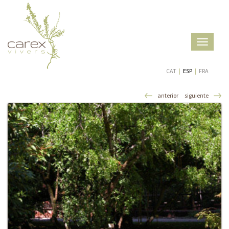
Toggle
navigatio
CAT
|
ESP
|
FRA
anterior
siguiente